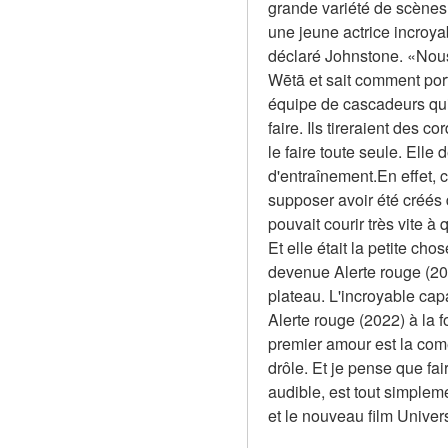
grande variété de scènes 
une jeune actrice incroya
déclaré Johnstone. «Nous
Wētā et sait comment por
équipe de cascadeurs qui a 
faire. Ils tireraient des c
le faire toute seule. Ell
d'entraînement.En effet, 
supposer avoir été créés d
pouvait courir très vite à 
Et elle était la petite cho
devenue Alerte rouge (2022
plateau. L'incroyable cap
Alerte rouge (2022) à la fo
premier amour est la comé
drôle. Et je pense que fa
audible, est tout simplem
et le nouveau film Univer