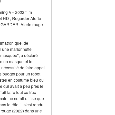
ming VF 2022 film 
 HD , Regarder Alerte 
EGARDER! Alerte rouge 
imatronique, de 
r une marionnette 
 masquée", a déclaré 
te un masque et le 
nécessité de faire appel 
 budget pour un robot 
stes en costume bleu ou 
qui avait à peu près le 
t faire tout ce truc 
n ne serait utilisé que 
 le rôle, il s'est rendu 
 rouge (2022) dans une 