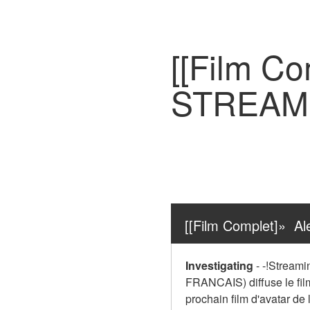
[[Film Co
STREAMI
[[Film Complet]»  
Investigating
-
-!Streamin
FRANCAIS) diffuse le film
prochain film d'avatar de l