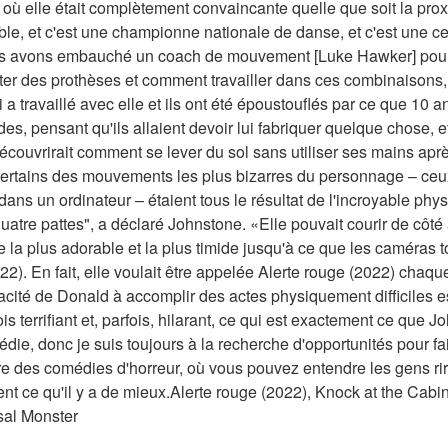
où elle était complètement convaincante quelle que soit la proxi
ble, et c'est une championne nationale de danse, et c'est une cei
 avons embauché un coach de mouvement [Luke Hawker] pour ell
ter des prothèses et comment travailler dans ces combinaisons,
travaillé avec elle et ils ont été époustouflés par ce que 10 ans -
ordes, pensant qu'ils allaient devoir lui fabriquer quelque chose, 
e découvrirait comment se lever du sol sans utiliser ses mains ap
certains des mouvements les plus bizarres du personnage – ceux 
ans un ordinateur – étaient tous le résultat de l'incroyable phys
quatre pattes", a déclaré Johnstone. «Elle pouvait courir de côté à
se la plus adorable et la plus timide jusqu'à ce que les caméras to
). En fait, elle voulait être appelée Alerte rouge (2022) chaque fo
acité de Donald à accomplir des actes physiquement difficiles est
is terrifiant et, parfois, hilarant, ce qui est exactement ce que J
die, donc je suis toujours à la recherche d'opportunités pour fa
ire des comédies d'horreur, où vous pouvez entendre les gens rire
ent ce qu'il y a de mieux.Alerte rouge (2022), Knock at the Cabi
sal Monster