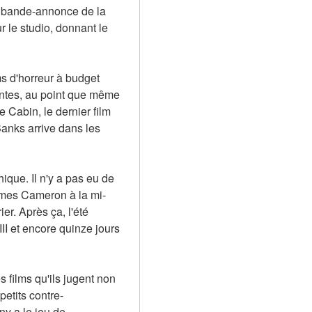
e bande-annonce de la 
le studio, donnant le 
s d'horreur à budget 
antes, au point que même 
 Cabin, le dernier film 
anks arrive dans les 
que. Il n'y a pas eu de 
James Cameron à la mi-
. Après ça, l'été 
I et encore quinze jours 
 films qu'ils jugent non 
petits contre-
y a le jeu de 