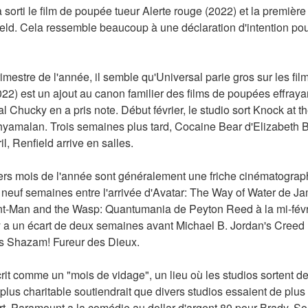
sorti le film de poupée tueur Alerte rouge (2022) et la premièr
ld. Cela ressemble beaucoup à une déclaration d'intention pour 
imestre de l'année, il semble qu'Universal parie gros sur les film
22) est un ajout au canon familier des films de poupées effray
 Chucky en a pris note. Début février, le studio sort Knock at the
hyamalan. Trois semaines plus tard, Cocaine Bear d'Elizabeth B
il, Renfield arrive en salles.
iers mois de l'année sont généralement une friche cinématographi
s neuf semaines entre l'arrivée d'Avatar: The Way of Water de 
nt-Man and the Wasp: Quantumania de Peyton Reed à la mi-février
 a un écart de deux semaines avant Michael B. Jordan's Creed II
's Shazam! Fureur des Dieux.
rit comme un "mois de vidage", un lieu où les studios sortent des
lus charitable soutiendrait que divers studios essaient de plus 
. Paramount a la comédie au dollar d'argent 80 pour Brady. Son