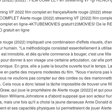
ming VF 2022 film complet en françaisAlerte rouge (2022) strea
COMPLET Alerte rouge (2022) streaming VF {2022} film complet
m complet en ligne-4KTUBEMOVIES gratuit123MOVIES! De le R
D gratuit en ligne
te rouge (2022) impliquait une combinaison d'effets visuels, d'an
ur humain. "La méthodologie consistait essentiellement à utilise
est immobile, et dès qu'elle commence à bouger, c'est une fille
pour donner à son visage une certaine articulation, car elle por
nique. En gros, elle a juste la bouche ouverte tout le temps. La 
ée en partie des moyens modestes du film. "Nous n'avions pas le
us ne voulions pas compter sur des cordes ou des marionnetti
ela nous a donc laissé la tâche impossible de trouver une fille 
w, qui joue le propriétaire de Alerte rouge (2022)] et qui pourrai
lison Williams.Johnstone a d'abord supposé que son acteur humai
, mais une fois qu'il a choisi la jeune danseuse Amie Donald dans
t et ses capacités physiques lui permettraient de jouer Alerte