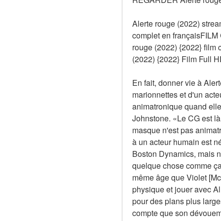
Alerte rouge (2022) strea
complet en françaisFILM 
rouge (2022) {2022} fil
(2022) {2022} Film Full H
En fait, donner vie à Aler
marionnettes et d'un acte
animatronique quand elle 
Johnstone. «Le CG est là 
masque n'est pas animatro
à un acteur humain est n
Boston Dynamics, mais no
quelque chose comme ça. C
même âge que Violet [McGra
physique et jouer avec Al
pour des plans plus larges
compte que son dévouemen