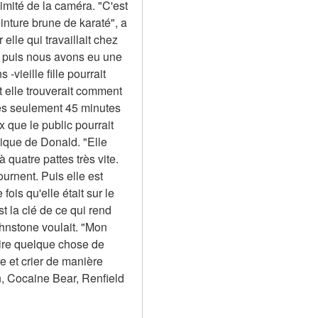
mité de la caméra. "C'est 
nture brune de karaté", a 
e qui travaillait chez 
 puis nous avons eu une 
vieille fille pourrait 
et elle trouverait comment 
rès seulement 45 minutes 
que le public pourrait 
ique de Donald. "Elle 
 quatre pattes très vite. 
urnent. Puis elle est 
is qu'elle était sur le 
 la clé de ce qui rend 
ohnstone voulait. "Mon 
ire quelque chose de 
 et crier de manière 
n, Cocaine Bear, Renfield 