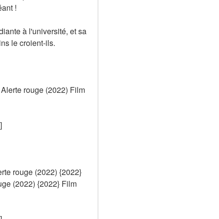
ant ! 
nte à l'université, et sa 
s le croient-ils.
lerte rouge (2022) Film 
]
te rouge (2022) {2022} 
e (2022) {2022} Film 
]