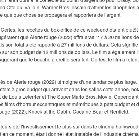
Otto qui va loin. Warner Bros. essaie d'attirer les cinéphiles 
ue quelque chose se propagera et rapportera de l'argent.
 Certes, les recettes du box-office de ce week-end étaient plutôt
éraient que Alerte rouge (2022) effraierait "17 à 20 millions de 
 son total a été rapporté à 27 millions de dollars. Cela signifie
 sur son budget de 12 millions de dollars. Le film a également l'
gérant que le bouche à oreille sera fort. Certes, le film a retenu 
ès de Alerte rouge (2022) témoigne d'une tendance plus large. 
sters à gros budget qui arrivent dans les salles cette année, 
X de Louis Leterrier et The Super Mario Bros. Movie. Cependant,
des films d'horreur excentriques et mémétiques à petit budget et 
ouge (2022), Knock at the Cabin, Cocaine Bear et Renfield.
oujours été l'investissement le plus sûr dans le cinéma hollywood
t en ce moment, étant donné l'état instable de l'industrie ciném