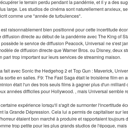
récupérer le terrain perdu pendant la pandémie, et il y a des sug
s large. Les studios de cinéma sont naturellement anxieux, se 
t décrit comme une "année de turbulences".
l est raisonnablement bien positionné pour cette incertitude éco
diffusion directe au début de la pandémie avec The King of Stat
o possède le service de diffusion Peacock, Universal ne s'est j
dèle de diffusion directe que Warner Bros. ou Disney, deux stud
n pari trop important sur leurs services de streaming maison.
 fait avec Sonic the Hedgehog 2 et Top Gun : Maverick, Universa
a sortie en salles. F9: The Fast Saga était le troisième film en a
ion était l'un des trois seuls films à gagner plus d'un milliard 
ux années difficiles pour Hollywood. , mais Universal semble re
certaine expérience lorsqu'il s'agit de surmonter l'incertitude é
 la Grande Dépression. Cela lui a permis de capitaliser sur les
'horreur étaient bon marché à produire et rapportaient toujours d
me trop petite pour les plus grands studios de l'époque, mais el