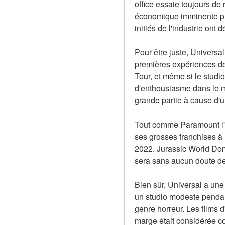
office essaie toujours de 
économique imminente plu
initiés de l'industrie on
Pour être juste, Universa
premières expériences de 
Tour, et même si le studi
d'enthousiasme dans le mo
grande partie à cause d'u
Tout comme Paramount l'a
ses grosses franchises à l
2022. Jurassic World Domin
sera sans aucun doute de
Bien sûr, Universal a une 
un studio modeste pendant
genre horreur. Les films d
marge était considérée com