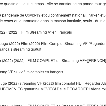
ive quasiment tout le temps - elle se transforme en panda roux gé
a pandémie de Covid-19 et du confinement national, Parker, étudia
e rester en quarantaine dans la maison familiale, seuls - du moin
022) (2022) : Film Streaming Vf en Français
rouge (2022) Film (2022) Film Complet Streaming VF “Regarder A
ancais streaming gratuit```
 (2022) (2022) : FILM COMPLET en Streaming VF~[[FRENCH]
aming VF 2022 film complet en français
e (2022) streaming VF {2022} film complet HD , Regarder Aler
KTUBEMOVIES gratuit123MOVIES! De le REGARDER! Alerte roug
 (2022) (2022) : FILM COMPLET en Streaming VF~[[FRENCH]